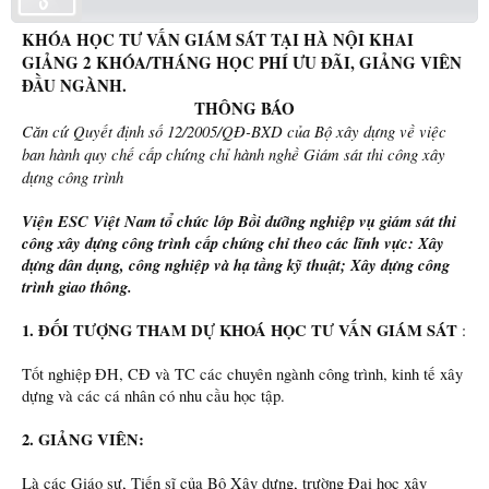
KHÓA HỌC TƯ VẤN GIÁM SÁT TẠI HÀ NỘI KHAI
GIẢNG 2 KHÓA/THÁNG HỌC PHÍ ƯU ĐÃI, GIẢNG VIÊN
ĐẦU NGÀNH.
THÔNG BÁO
Căn cứ Quyết định số 12/2005/QĐ-BXD của Bộ xây dựng về việc
ban hành quy chế cấp chứng chỉ hành nghề Giám sát thi công xây
dựng công trình
Viện ESC Việt Nam tổ chức lớp Bồi dưỡng nghiệp vụ giám sát thi
công xây dựng công trình cấp chứng chỉ theo các lĩnh vực: Xây
dựng dân dụng, công nghiệp và hạ tầng kỹ thuật; Xây dựng công
trình giao thông.
1. ĐỐI TƯỢNG THAM DỰ KHOÁ HỌC TƯ VẤN GIÁM SÁT
:
Tốt nghiệp ĐH, CĐ và TC các chuyên ngành công trình, kinh tế xây
dựng và các cá nhân có nhu cầu học tập.
2. GIẢNG VIÊN:
Là các Giáo sư, Tiến sĩ của Bộ Xây dựng, trường Đại học xây