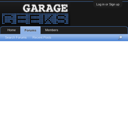
Log in or Sign up
Home
Members
Forums
Search Forums
Recent Posts