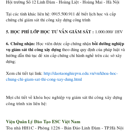
Hội trường Số 12 Linh Đàm - Hoàng Liệt - Hoàng Mai - Hà Nội
Tại các tỉnh khác liên hệ: 0915.500.911 để biết lịch học và cấp
chứng chỉ giám sát thi công xây dựng công trình
5. HỌC PHÍ LỚP HỌC TƯ VẤN GIÁM SÁT :
1.000.000/ 1HV
6. Chứng nhận:
bồi dưỡng nghiệp
Học viên được cấp chứng nhận
vụ giám sát thi công xây dựng
theo đúng quy định của pháp luật và
hướng dẫn thủ tục để xin cấp chứng chỉ hành nghề trên các sở xây
dựng;
Xem chi tiết tại link:
http://daotaonghiepvu.edu.vn/vn/khoa-hoc-
chung-chi-giam-sat-thi-cong-xay-dung.html
Mọi chi tiết về khóa học nghiệp vụ giám sát thi công xây dựng
công trình xin liên hệ:
Viện Quản Lý Đào Tạo ESC Việt Nam
Tòa nhà HH1C - Phòng 1226 - Bán Đảo Linh Đàm - TP.Hà Nội